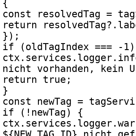
{

const resolvedTag = tag
return resolvedTag?.lab
});

if (oldTagIndex === -1) 
ctx.services.logger.inf
nicht vorhanden, kein U
return true; 

}

const newTag = tagServi
if (!newTag) {

ctx.services.logger.war
${NEW_TAG_ID} nicht gef