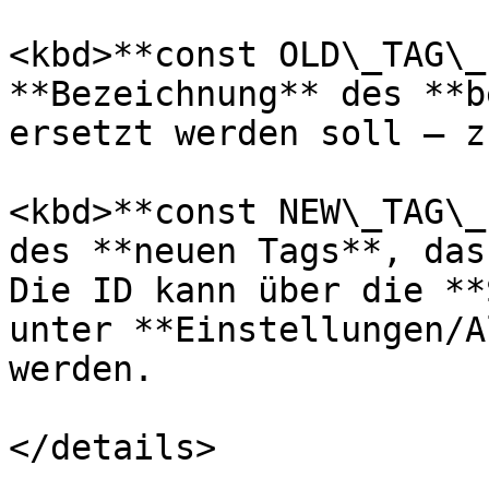
<kbd>**const OLD\_TAG\_
**Bezeichnung** des **b
ersetzt werden soll – z
<kbd>**const NEW\_TAG\_
des **neuen Tags**, das
Die ID kann über die **
unter **Einstellungen/A
werden.

</details>
