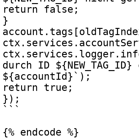
return false;

}

account.tags[oldTagInde
ctx.services.accountSer
ctx.services.logger.inf
durch ID ${NEW_TAG_ID} 
${accountId}`);

return true;

});

```

{% endcode %}
