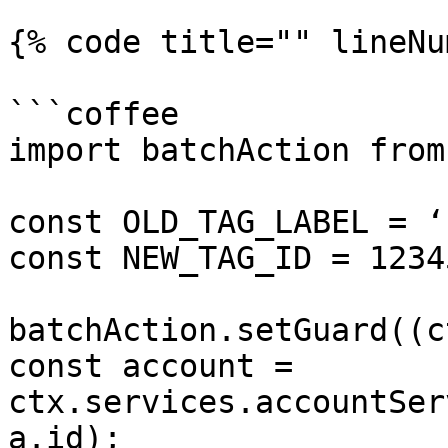
{% code title="" lineNu
```coffee

import batchAction from
const OLD_TAG_LABEL = ‘
const NEW_TAG_ID = 12345
batchAction.setGuard((c
const account = 
ctx.services.accountSer
a.id);
